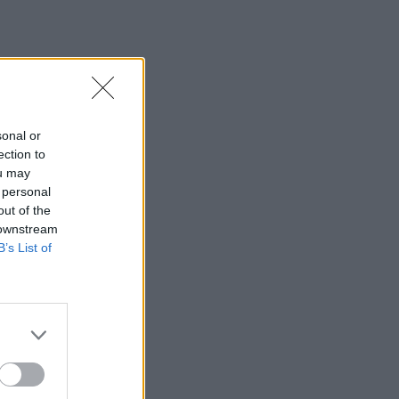
sonal or
ection to
ou may
 personal
out of the
 downstream
B’s List of