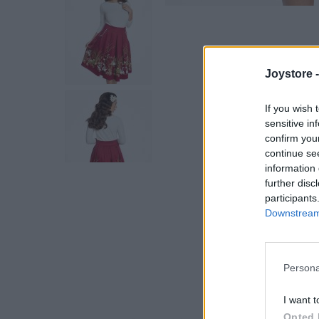
Joystore 
If you wish 
sensitive in
confirm you
continue se
information 
further disc
participants
Downstream 
Persona
I want t
Opted 