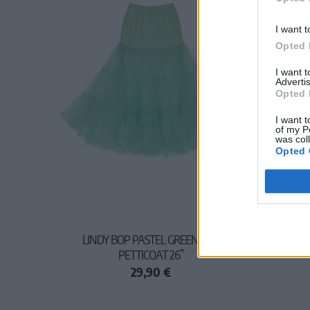
I want t
Opted 
I want 
Advertis
Opted 
I want t
of my P
was col
Opted 
LINDY BOP PASTEL GREEN NET
PETTICOAT 26”
29,90 €