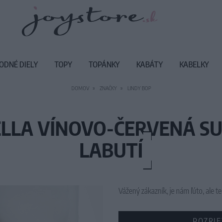
ODNÉ DIELY
TOPY
TOPÁNKY
KABÁTY
KABELKY
DOMOV
ZNAČKY
LINDY BOP
ELLA VÍNOVO-ČERVENÁ S
LABUTÍ
Vážený zákazník, je nám ľúto, ale
POZRIE