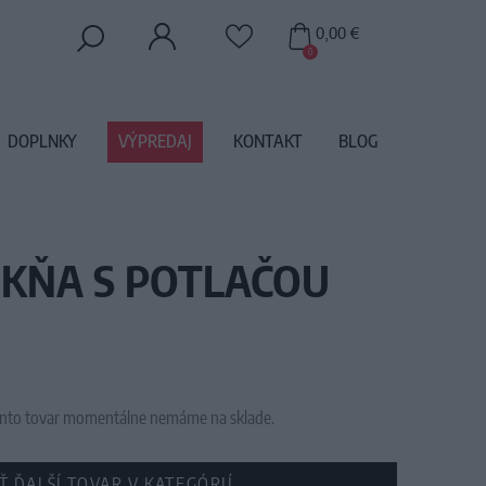
0,00 €
0
DOPLNKY
VÝPREDAJ
KONTAKT
BLOG
UKŇA S POTLAČOU
 tento tovar momentálne nemáme na sklade.
Ť ĎALŠÍ TOVAR V KATEGÓRIÍ