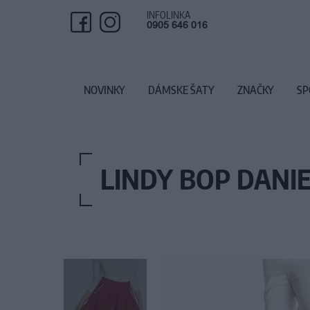
INFOLINKA
0905 646 016
NOVINKY
DÁMSKE ŠATY
ZNAČKY
SP
LINDY BOP DANI