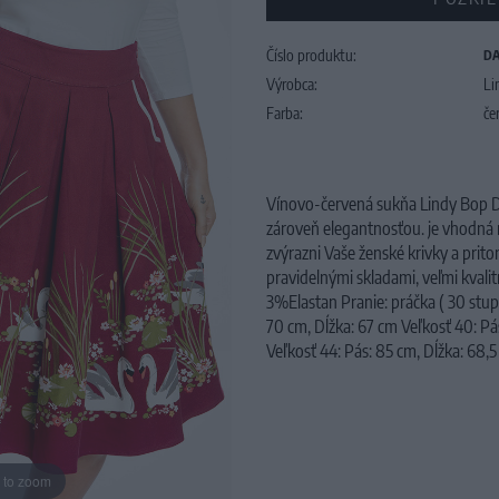
Číslo produktu:
DA
Výrobca:
Li
Farba:
če
Vínovo-červená sukňa Lindy Bop Da
zároveň elegantnosťou. je vhodná n
zvýrazni Vaše ženské krivky a prit
pravidelnými skladami, veľmi kvali
3%Elastan Pranie: práčka ( 30 stupň
70 cm, Dĺžka: 67 cm Veľkosť 40: Pás
Veľkosť 44: Pás: 85 cm, Dĺžka: 68,
 to zoom