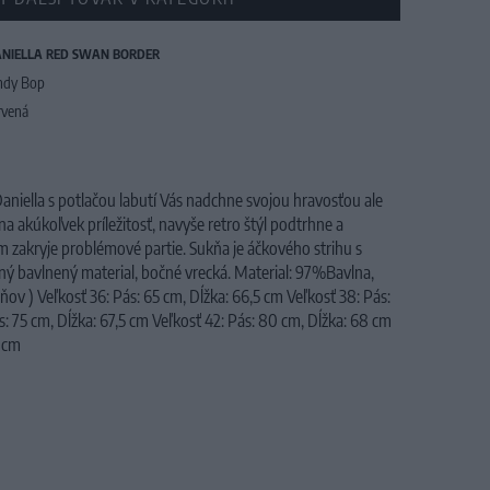
NIELLA RED SWAN BORDER
ndy Bop
rvená
niella s potlačou labutí Vás nadchne svojou hravosťou ale
a akúkoľvek príležitosť, navyše retro štýl podtrhne a
om zakryje problémové partie. Sukňa je áčkového strihu s
tný bavlnený material, bočné vrecká. Material: 97%Bavlna,
ov ) Veľkosť 36: Pás: 65 cm, Dĺžka: 66,5 cm Veľkosť 38: Pás:
: 75 cm, Dĺžka: 67,5 cm Veľkosť 42: Pás: 80 cm, Dĺžka: 68 cm
5 cm