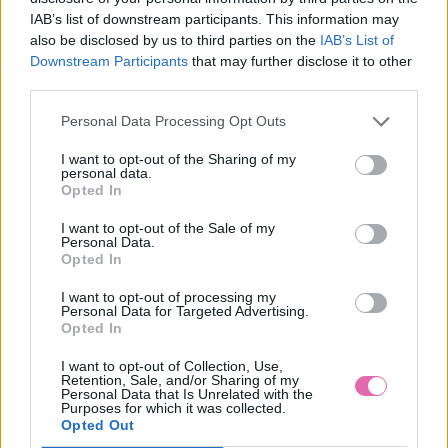
IAB’s list of downstream participants. This information may
Farba:
čierna
also be disclosed by us to third parties on the
IAB’s List of
Downstream Participants
that may further disclose it to other
Čierna sukňa Lindy Bop Daniella s potlačou bielych labutí Vás
third parties.
nadchne svojou hravosťou ale zároveň elegantnosťou. je
vhodná na akúkoľvek príležitosť, navyše retro štýl podtrhne a
Personal Data Processing Opt Outs
zvýrazni Vaše ženské krivky a pritom zakryje problémové
I want to opt-out of the Sharing of my
partie. Sukňa je áčkového strihu s pravidelnými skladami,
personal data.
veľmi kvalitný bavlnený material, bočné vrecká. Material:
Opted In
97%Bavlna, 3%Elastan Pranie: práčka ( 30 stupňov ) Veľkosť
36: Pás: 65 cm, Dĺžka: 66,5 cm Veľkosť 38: Pás: 70 cm, Dĺžka:
I want to opt-out of the Sale of my
Personal Data.
67 cm Veľkosť 40: Pás: 75 cm, Dĺžka: 67,5 cm Veľkosť 42: Pás:
Opted In
80 cm, Dĺžka: 68 cm Veľkosť 44: Pás: 85 cm, Dĺžka: 68,5 cm
I want to opt-out of processing my
MOHLO BY SA VÁM TIEŽ HODIŤ
Personal Data for Targeted Advertising.
Opted In
I want to opt-out of Collection, Use,
Retention, Sale, and/or Sharing of my
Personal Data that Is Unrelated with the
Purposes for which it was collected.
Opted Out