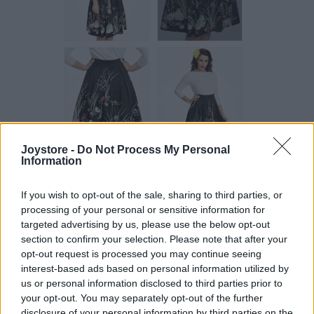
Joystore -
Do Not Process My Personal
Information
If you wish to opt-out of the sale, sharing to third parties, or
Vážený zákazník, je nám ľúto, ale tento tovar momentálne
processing of your personal or sensitive information for
nemáme na sklade.
targeted advertising by us, please use the below opt-out
section to confirm your selection. Please note that after your
opt-out request is processed you may continue seeing
POZRIEŤ ĎALŠÍ TOVAR V KATEGÓRIÍ
interest-based ads based on personal information utilized by
us or personal information disclosed to third parties prior to
Číslo produktu:
DANIELLA BLACK SWAN BORDER
your opt-out. You may separately opt-out of the further
Výrobca:
Lindy Bop
disclosure of your personal information by third parties on the