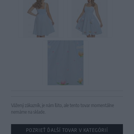
Vážený zákazník, je nám ľúto, ale tento tovar momentálne
nemáme na sklade.
POZRIEŤ ĎALŠÍ TOVAR V KATEGÓRIÍ