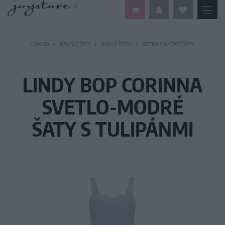
DOMOV
DÁMSKE ŠATY
PODĽA ŠTÝLU
RETRO A VINTAGE ŠATY
LINDY BOP CORINNA
SVETLO-MODRÉ
ŠATY S TULIPÁNMI