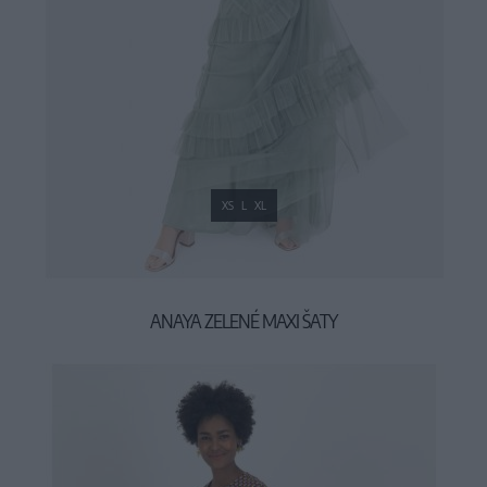
XS
L
XL
ANAYA ZELENÉ MAXI ŠATY
99,90 €