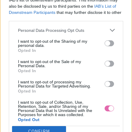
IAB’s list of downstream participants. This information may
also be disclosed by us to third parties on the
IAB’s List of
Downstream Participants
that may further disclose it to other
TANTE BETSY KOŠEĽOVÉ PÚDROVÉ VZOROVANÉ ŠATY
third parties.
69,95 €
Personal Data Processing Opt Outs
I want to opt-out of the Sharing of my
personal data.
Opted In
I want to opt-out of the Sale of my
Personal Data.
Opted In
I want to opt-out of processing my
Personal Data for Targeted Advertising.
Opted In
I want to opt-out of Collection, Use,
Retention, Sale, and/or Sharing of my
Personal Data that Is Unrelated with the
Purposes for which it was collected.
Opted Out
CONFIRM