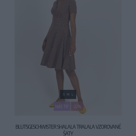
S
M
L
NÁŠ TIP
-22%
BLUTSGESCHWISTER SHALALA TRALALA VZOROVANÉ
ŠATY