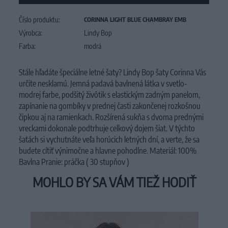
Číslo produktu:
CORINNA LIGHT BLUE CHAMBRAY EMB
Výrobca:
Lindy Bop
Farba:
modrá
Stále hľadáte špeciálne letné šaty? Lindy Bop šaty Corinna Vás
určite nesklamú. Jemná padavá bavlnená látka v svetlo-
modrej farbe, podšitý živôtik s elastickým zadným panelom,
zapínanie na gombíky v prednej časti zakončenej rozkošnou
čipkou aj na ramienkach. Rozšírená sukňa s dvoma prednými
vreckami dokonale podtrhuje celkový dojem šiat. V týchto
šatách si vychutnáte veľa horúcich letných dní, a verte, že sa
budete cítiť výnimočne a hlavne pohodlne. Materiál: 100%
Bavlna Pranie: práčka ( 30 stupňov )
MOHLO BY SA VÁM TIEŽ HODIŤ