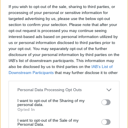
koženými gladiátorkami. Vlasy si nezabudnite ozdobiť
If you wish to opt-out of the sale, sharing to third parties, or
processing of your personal or sensitive information for
čelenkou
či pierkom a na vašej ruke nechajte vyniknúť
targeted advertising by us, please use the below opt-out
náramky z prírodných m
ateriálov. V prípade
šperkov
section to confirm your selection. Please note that after your
paradoxne neplatí pravidlo „menej je viac“, a tak si pokojne
opt-out request is processed you may continue seeing
doprajte bohatú nádielku korálikov zdobiacich váš dekolt i
interest-based ads based on personal information utilized by
zápästie.
us or personal information disclosed to third parties prior to
Šaty v štýle boho
sa vyrábajú prevažne z ľanu, viskózy či iných
your opt-out. You may separately opt-out of the further
vzdušných tkanín. Vyniknú na nich najmä
kvetinové a
disclosure of your personal information by third parties on the
IAB’s list of downstream participants. This information may
prírodné motívy, no nie je im cudzia ani čipka či strapce. S
also be disclosed by us to third parties on the
IAB’s List of
uvoľnenosťou tak ide ruka v ruke aj nádych romantiky, ktorý
Downstream Participants
that may further disclose it to other
umocní i efekt prirodzene zvlnených, rozpustených vlasov.
third parties.
Dajte sa do boho aj vy
Personal Data Processing Opt Outs
Uvoľnenosť štýlu boho má mnoho tvárí. V obliekaní sa plynule
I want to opt-out of the Sharing of my
presúva od nenútených prírodných odtieňov až po výrazné
personal data.
sýte farby.
Opted In
Synonymom pohodlia a neprehliadnuteľnosti sa stanú
dlhé
I want to opt-out of the Sale of my
šaty s boho potlačou
. Ich kvalitný padavý materiál je vhodný
Personal Data.