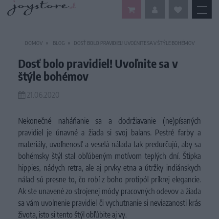
DOMOV
BLOG
DOSŤ BOLO PRAVIDIEL! UVOĽNITE SA V ŠTÝLE BOHÉMOV
Dosť bolo pravidiel! Uvoľnite sa v
štýle bohémov
21.06.2020
Nekonečné naháňanie sa a dodržiavanie (ne)písaných
pravidiel je únavné a žiada si svoj balans. Pestré farby a
materiály, uvoľnenosť a veselá nálada tak predurčujú, aby sa
bohémsky štýl stal obľúbeným motívom teplých dní. Štipka
hippies, nádych retra, ale aj prvky etna a útržky indiánskych
nálad sú presne to, čo robí z boho protipól príkrej elegancie.
Ak ste unavené zo strojenej módy pracovnýc
h odevov a žiada
sa vám uvoľneni
e pravidiel či vychutnanie si
neviazanosti krás
života, isto si tento štýl obľúbite aj vy.